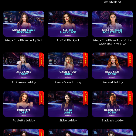
Wonderland
Mega Fire Blaze Lucky Ball
All-Bet Blackjack
Mega Fire Blaze Age of the
Gods Roulette Live
All Games Lobby
Game Show Lobby
Baccarat Lobby
Roulette Lobby
Sicbo Lobby
Blackjack Lobby