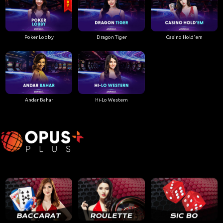
Poker Lobby
Dragon Tiger
Casino Hold'em
Andar Bahar
Hi-Lo Western