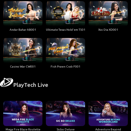
Andar Bahar AB001
Ultimate Texas Hold'em T501
Xoc Dia XD001
Casino War CW001
Fish Prawn Crab F001
PlayTech Live
Mega Fire Blaze Roulette
Sicbo Deluxe
Adventure Beyond