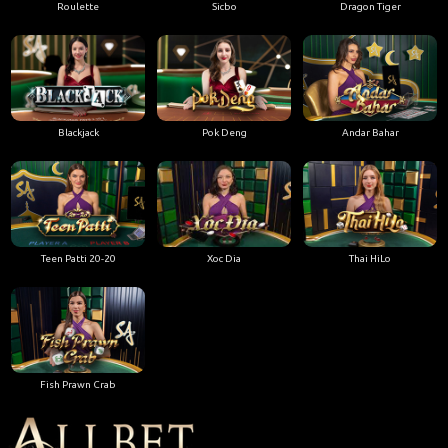
Roulette
Sicbo
Dragon Tiger
Blackjack
Pok Deng
Andar Bahar
Teen Patti 20-20
Xoc Dia
Thai HiLo
Fish Prawn Crab