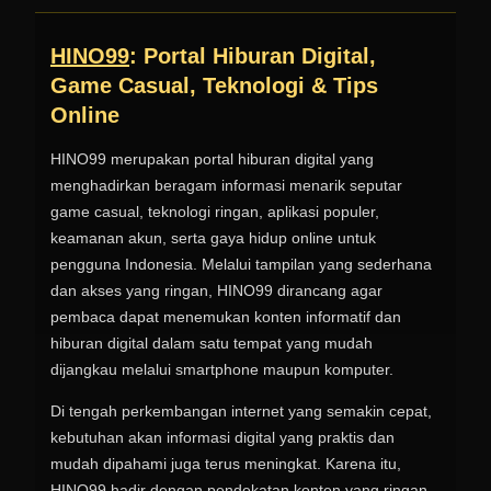
HINO99
: Portal Hiburan Digital,
Game Casual, Teknologi & Tips
Online
HINO99 merupakan portal hiburan digital yang
menghadirkan beragam informasi menarik seputar
game casual, teknologi ringan, aplikasi populer,
keamanan akun, serta gaya hidup online untuk
pengguna Indonesia. Melalui tampilan yang sederhana
dan akses yang ringan, HINO99 dirancang agar
pembaca dapat menemukan konten informatif dan
hiburan digital dalam satu tempat yang mudah
dijangkau melalui smartphone maupun komputer.
Di tengah perkembangan internet yang semakin cepat,
kebutuhan akan informasi digital yang praktis dan
mudah dipahami juga terus meningkat. Karena itu,
HINO99 hadir dengan pendekatan konten yang ringan,