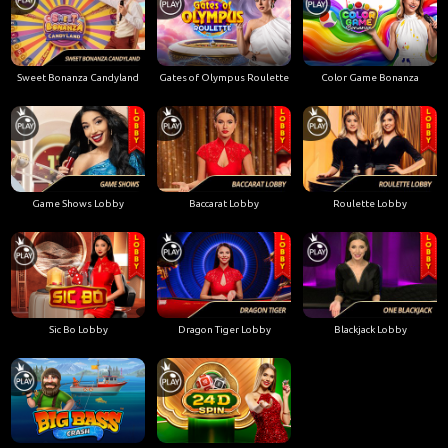
Sweet Bonanza Candyland
Gates of Olympus Roulette
Color Game Bonanza
Game Shows Lobby
Baccarat Lobby
Roulette Lobby
Sic Bo Lobby
Dragon Tiger Lobby
Blackjack Lobby