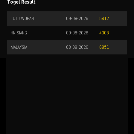
Togel Result
TOTO WUHAN
09-08-2026
5412
HK SIANG
09-08-2026
4008
MALAYSIA
08-08-2026
6851