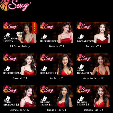
All Games Lobby
Baccarat C01
Baccarat C05
Baccarat C14
Roulette 71
Auto Roulette 72
Extra Sicbo C132
Dragon Tiger 31
Dragon Tiger 32