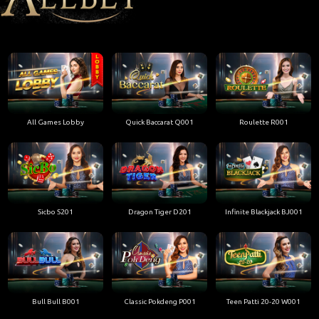
All Games Lobby
Quick Baccarat Q001
Roulette R001
Sicbo S201
Dragon Tiger D201
Infinite Blackjack BJ001
Bull Bull B001
Classic Pokdeng P001
Teen Patti 20-20 W001