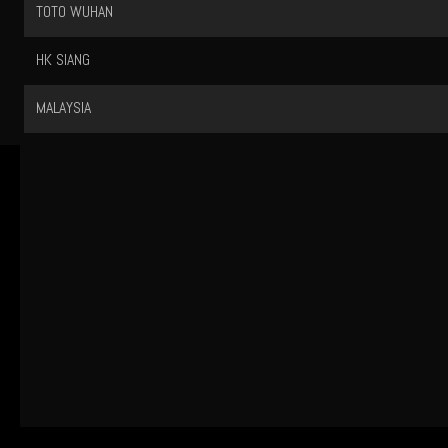
TOTO WUHAN
HK SIANG
MALAYSIA