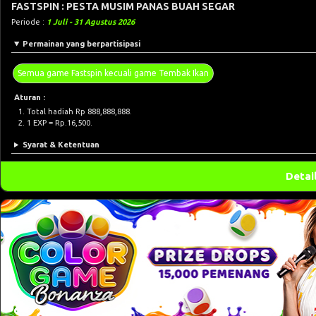
FASTSPIN : PESTA MUSIM PANAS BUAH SEGAR
Periode :
1 Juli - 31 Agustus 2026
Permainan yang berpartisipasi
Semua game Fastspin kecuali game Tembak Ikan
Aturan :
Total hadiah Rp 888,888,888.
1 EXP = Rp.16,500.
Syarat & Ketentuan
Detai