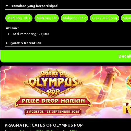
Permainan yang berpartisipasi
Mahjong Hit +
Mahjong Hit
Mahjong Hit 2
Crazy Mahjong
Supe
Aturan :
Total Pemenang 171,000.
Syarat & Ketentuan
Detai
PRAGMATIC : GATES OF OLYMPUS POP