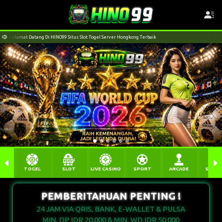
Selamat Datang Di HINO99 Situs Slot Togel Server Hongkong Terbaik
TOGEL
SLOT
LIVE CASINO
SPORT
ARCADE
SABU
PEMBERITAHUAN PENTING !
24 JAM VIA QRIS, BANK, E-WALLET & PULSA
MIN. DP IDR 20.000 & MIN. WD IDR 50.000