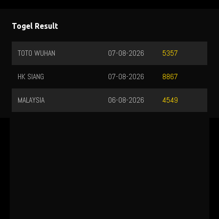
Togel Result
TOTO WUHAN
07-08-2026
5357
HK SIANG
07-08-2026
8867
MALAYSIA
06-08-2026
4549