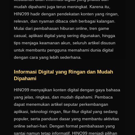
mudah dipahami juga terus meningkat. Karena itu,
HINO99 hadir dengan pendekatan konten yang ringan,
relevan, dan nyaman dibaca oleh berbagai kalangan.
Mulai dari pembahasan hiburan online, tren game
casual, aplikasi digital yang sering digunakan, hingga
tips menjaga keamanan akun, seluruh artikel disusun
untuk membantu pengguna memahami dunia digital
dengan cara yang lebih sederhana.
Informasi Digital yang Ringan dan Mudah
Dipahami
HINO99 menyajikan konten digital dengan gaya bahasa
yang jelas, ringkas, dan mudah dipahami. Pembaca
dapat menemukan artikel seputar perkembangan
aplikasi, teknologi ringan, fitur-fitur digital yang sedang
populer, serta panduan dasar yang membantu aktivitas
online sehari-hari. Dengan format pembahasan yang
santai namun tetap informatif, HINO99 menjadi pilihan