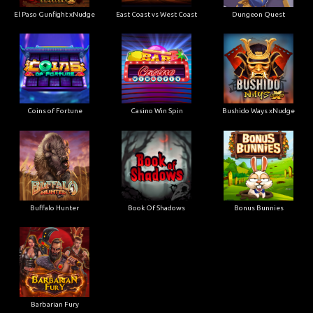
El Paso Gunfight xNudge
East Coast vs West Coast
Dungeon Quest
Coins of Fortune
Casino Win Spin
Bushido Ways xNudge
Buffalo Hunter
Book Of Shadows
Bonus Bunnies
Barbarian Fury