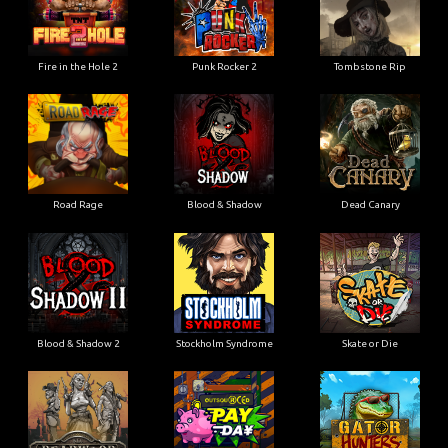
Fire in the Hole 2
Punk Rocker 2
Tombstone Rip
Road Rage
Blood & Shadow
Dead Canary
Blood & Shadow 2
Stockholm Syndrome
Skate or Die