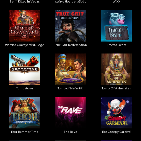
Benji Killed In Vegas
xWays Hoarder xSplit
WiXX
Warrior Graveyard xNudge
True Grit Redemption
Tractor Beam
Tombstone
Tomb of Nefertiti
Tomb Of Akhenaten
Thor Hammer Time
The Rave
The Creepy Carnival