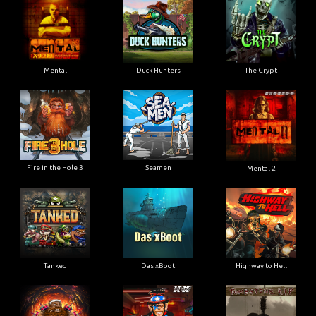
Mental
Duck Hunters
The Crypt
Fire in the Hole 3
Seamen
Mental 2
Tanked
Das xBoot
Highway to Hell