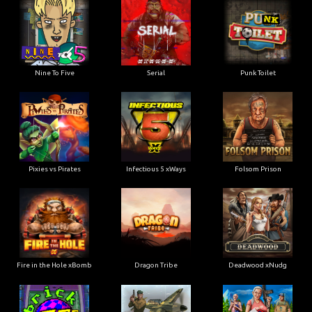
Nine To Five
Serial
Punk Toilet
Pixies vs Pirates
Infectious 5 xWays
Folsom Prison
Fire in the Hole xBomb
Dragon Tribe
Deadwood xNudg