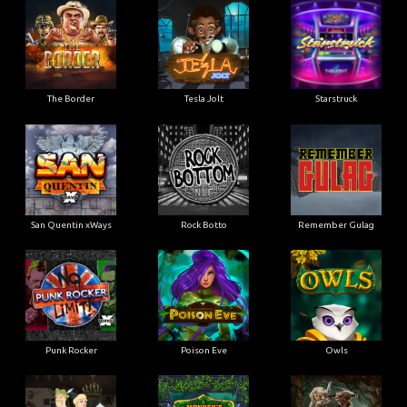
The Border
Tesla Jolt
Starstruck
San Quentin xWays
Rock Botto
Remember Gulag
Punk Rocker
Poison Eve
Owls