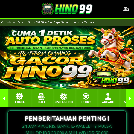
Selamat Datang Di HINO99 Situs Slot Togel Server Hongkong Terbaik
TOGEL
SLOT
LIVE CASINO
SPORT
ARCADE
SABU
PEMBERITAHUAN PENTING !
24 JAM VIA QRIS, BANK, E-WALLET & PULSA
MIN. DP IDR 20.000 & MIN. WD IDR 50.000