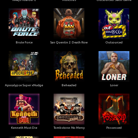
Brute Force
San Quentin 2: Death Row
Outsourced
Apocalypse Super xNudge
Beheaded
Loner
Kenneth Must Die
Tombstone: No Mercy
Possessed