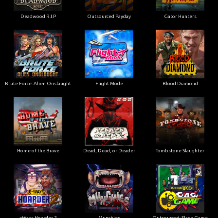
Deadwood R.I.P
Outsourced Payday
Gator Hunters
Brute Force: Alien Onslaught
Flight Mode
Blood Diamond
Home of the Brave
Dead, Dead, or Deader
Tombstone Slaughter
xWays Hoarder 2
Munchies
Outsourced: Slash Game