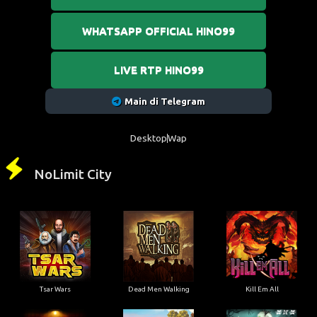
WHATSAPP OFFICIAL HINO99
LIVE RTP HINO99
Main di Telegram
Desktop
Wap
NoLimit City
Tsar Wars
Dead Men Walking
Kill Em All