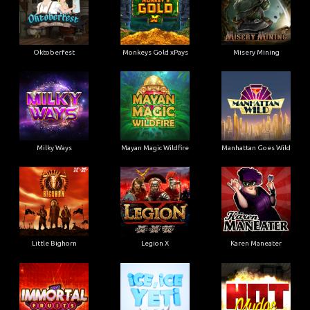
Oktoberfest
Monkeys Gold xPays
Misery Mining
Milky Ways
Mayan Magic Wildfire
Manhattan Goes Wild
Little Bighorn
Legion X
Karen Maneater