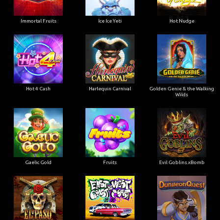
Immortal Fruits
Ice Ice Yeti
Hot Nudge
Hot 4 Cash
Harlequin Carnival
Golden Genie & the Walking
Wilds
Gaelic Gold
Fruits
Evil Goblins xBomb