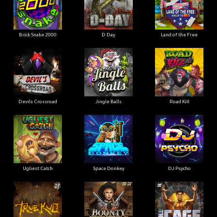
Brick Snake 2000
D Day
Land of the Free
Devils Crossroad
Jingle Balls
Road Kill
Ugliest Catch
Space Donkey
DJ Psycho