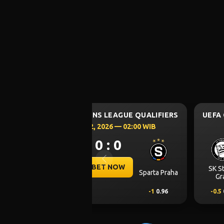
UEFA CHAMPIONS LEAGUE QUALIF
August 11, 2026 — 22:59 WIB
0 : 0
Previous
BET NOW
Union 
Bodo Glimt
Gill
0.75
0.82
-0.75