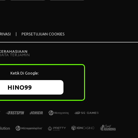
RIVASI
|
PERSETUJUAN COOKIES
Ketik Di Google:
HINO99