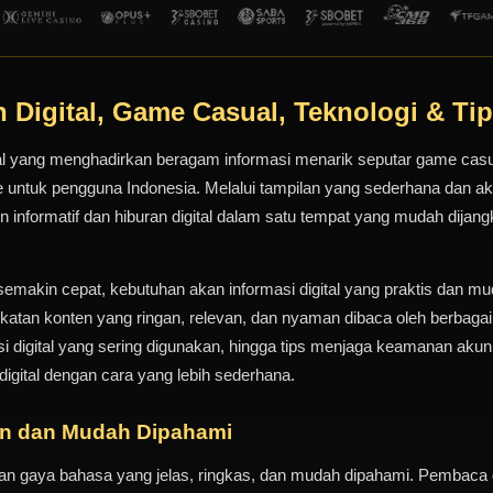
n Digital, Game Casual, Teknologi & Ti
l yang menghadirkan beragam informasi menarik seputar game casual, 
e untuk pengguna Indonesia. Melalui tampilan yang sederhana dan a
nformatif dan hiburan digital dalam satu tempat yang mudah dijan
emakin cepat, kebutuhan akan informasi digital yang praktis dan mu
katan konten yang ringan, relevan, dan nyaman dibaca oleh berbaga
asi digital yang sering digunakan, hingga tips menjaga keamanan akun,
ital dengan cara yang lebih sederhana.
gan dan Mudah Dipahami
an gaya bahasa yang jelas, ringkas, dan mudah dipahami. Pembaca 