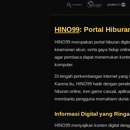
HINO99
: Portal Hibura
HINO99 merupakan portal hiburan digita
keamanan akun, serta gaya hidup onlin
agar pembaca dapat menemukan konten i
komputer.
Di tengah perkembangan internet yang s
Karena itu, HINO99 hadir dengan pende
hiburan online, tren game casual, aplik
membantu pengguna memahami dunia dig
Informasi Digital yang Rin
HINO99 menyajikan konten digital deng