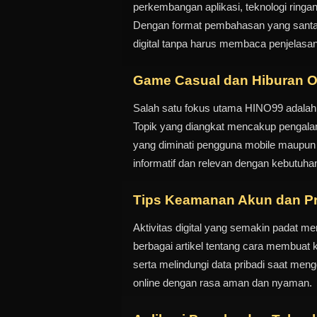
perkembangan aplikasi, teknologi ringan,
Dengan format pembahasan yang santai 
digital tanpa harus membaca penjelasan 
Game Casual dan Hiburan O
Salah satu fokus utama HINO99 adalah
Topik yang diangkat mencakup pengalam
yang diminati pengguna mobile maupun 
informatif dan relevan dengan kebutuh
Tips Keamanan Akun dan Pri
Aktivitas digital yang semakin padat m
berbagai artikel tentang cara membuat 
serta melindungi data pribadi saat men
online dengan rasa aman dan nyaman.