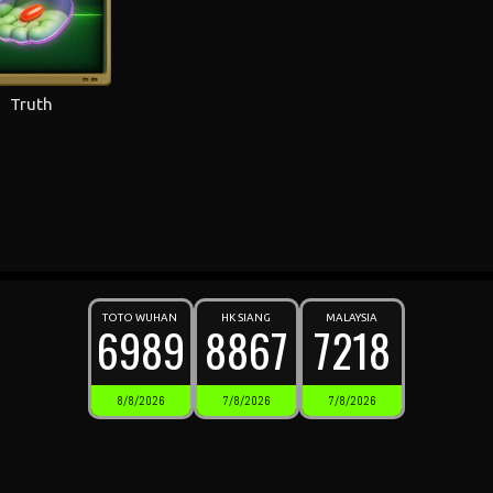
Truth
TOTO WUHAN
HK SIANG
MALAYSIA
6989
8867
7218
8/8/2026
7/8/2026
7/8/2026