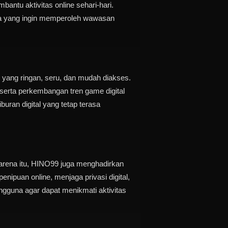
bantu aktivitas online sehari-hari.
una yang ingin memperoleh wawasan
yang ringan, seru, dan mudah diakses.
serta perkembangan tren game digital
ran digital yang tetap terasa
karena itu, HINO99 juga menghadirkan
nipuan online, menjaga privasi digital,
engguna agar dapat menikmati aktivitas