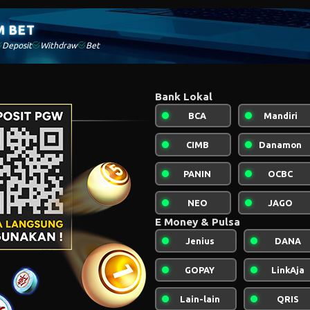
M BET
Deposit
Withdraw
Bet
Bank Lokal
NOBU
Maybank
UOB
BluBCA
E Money & Pulsa
Jenius
DANA
GOPAY
LinkAja
Lain-lain
QRIS