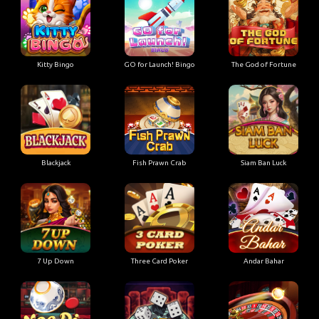
Kitty Bingo
GO for Launch! Bingo
The God of Fortune
Blackjack
Fish Prawn Crab
Siam Ban Luck
7 Up Down
Three Card Poker
Andar Bahar