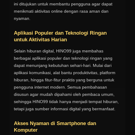
ini ditujukan untuk membantu pengguna agar dapat
menikmati aktivitas online dengan rasa aman dan
nyaman.
Aplikasi Populer dan Teknologi Ringan
untuk Aktivitas Harian
Selain hiburan digital, HINO99 juga membahas
berbagai aplikasi populer dan teknologi ringan yang
dapat menunjang kebutuhan sehari-hari. Mulai dari
aplikasi komunikasi, alat bantu produktivitas, platform
hiburan, hingga fitur-fitur praktis yang berguna untuk
pengguna internet modern. Semua pembahasan
disusun agar mudah dipahami oleh pembaca umum,
sehingga HINO99 tidak hanya menjadi tempat hiburan,
tetapi juga sumber informasi digital yang bermanfaat.
Akses Nyaman di Smartphone dan
Komputer