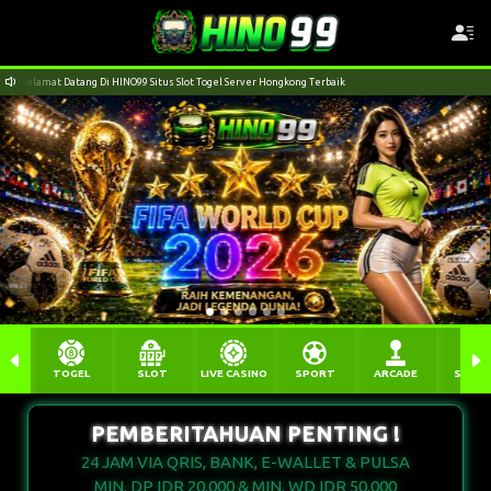
Selamat Datang Di HINO99 Situs Slot Togel Server Hongkong Terbaik
TOGEL
SLOT
LIVE CASINO
SPORT
ARCADE
SABU
PEMBERITAHUAN PENTING !
24 JAM VIA QRIS, BANK, E-WALLET & PULSA
MIN. DP IDR 20.000 & MIN. WD IDR 50.000