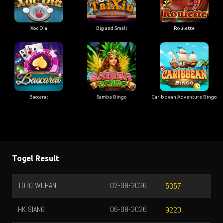
Xoc Dia
Big and Small
Roulette
Baccarat
Samba Bingo
Caribbean Adventure Bingo
Togel Result
TOTO WUHAN
07-08-2026
5357
HK SIANG
06-08-2026
9220