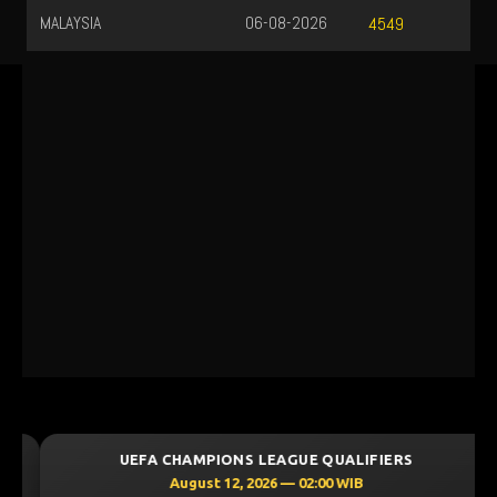
MALAYSIA
06-08-2026
4549
UEFA CHAMPIONS LEAGUE QUALIFIERS
August 12, 2026 — 02:00 WIB