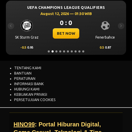
UEFA CHAMPIONS LEAGUE QUALIFIERS
August 12, 2026 — 01:30 WIB
0 : 0
Previous
Next
BET NOW
SK Sturm Graz
Fenerbahce
-0.5
0.95
0.5
0.87
TENTANG KAMI
BANTUAN
PERATURAN
INFORMASI BANK
HUBUNGI KAMI
KEBIJAKAN PRIVASI
PERSETUJUAN COOKIES
HINO99
: Portal Hiburan Digital,