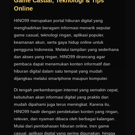
Game Casual, Teknologi & Tips
Online
HINO99 merupakan portal hiburan digital yang
menghadirkan beragam informasi menarik seputar
game casual, teknologi ringan, aplikasi populer,
keamanan akun, serta gaya hidup online untuk
pengguna Indonesia. Melalui tampilan yang sederhana
dan akses yang ringan, HINO99 dirancang agar
pembaca dapat menemukan konten informatif dan
hiburan digital dalam satu tempat yang mudah
dijangkau melalui smartphone maupun komputer.
Di tengah perkembangan internet yang semakin cepat,
kebutuhan akan informasi digital yang praktis dan
mudah dipahami juga terus meningkat. Karena itu,
HINO99 hadir dengan pendekatan konten yang ringan,
relevan, dan nyaman dibaca oleh berbagai kalangan.
Mulai dari pembahasan hiburan online, tren game
casual, aplikasi digital yang sering digunakan, hingga