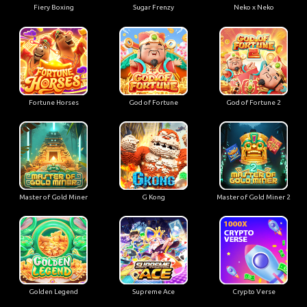
Fiery Boxing
Sugar Frenzy
Neko x Neko
Fortune Horses
God of Fortune
God of Fortune 2
Master of Gold Miner
G Kong
Master of Gold Miner 2
Golden Legend
Supreme Ace
Crypto Verse