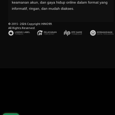
keamanan akun, dan gaya hidup online dalam format yang
informatif, ringan, dan mudah diakses.
© 2015 - 2026 Copyright HINO99.
All Rights Reserved.