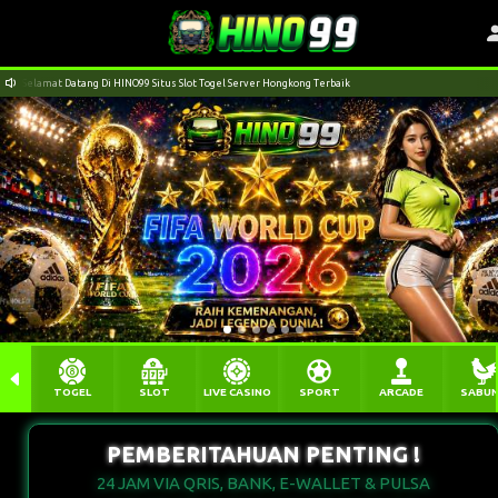
Selamat Datang Di HINO99 Situs Slot Togel Server Hongkong Terbaik
TOGEL
SLOT
LIVE CASINO
SPORT
ARCADE
SABU
PEMBERITAHUAN PENTING !
24 JAM VIA QRIS, BANK, E-WALLET & PULSA