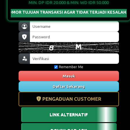
MIN. DP IDR 20.000 & MIN. WD IDR 50.000
I NOMOR TUJUAN TRANSAKSI AGAR TIDAK TERJADI KESALAHAN 
Remember Me
Masuk
Daftar Sekarang
PENGADUAN CUSTOMER
LINK ALTERNATIF