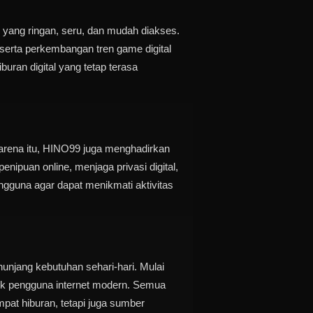
yang ringan, seru, dan mudah diakses.
serta perkembangan tren game digital
ran digital yang tetap terasa
karena itu, HINO99 juga menghadirkan
nipuan online, menjaga privasi digital,
engguna agar dapat menikmati aktivitas
nunjang kebutuhan sehari-hari. Mulai
untuk pengguna internet modern. Semua
t hiburan, tetapi juga sumber