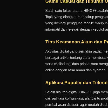
Game Casual dan Hiburan O
Salah satu fokus utama HINO99 adalah
Topik yang diangkat mencakup pengalam
yang diminati pengguna mobile maupun 
informatif dan relevan dengan kebutuh
Tips Keamanan Akun dan Pri
Aktivitas digital yang semakin padat m
berbagai artikel tentang cara membuat 
serta melindungi data pribadi saat men
online dengan rasa aman dan nyaman.
Aplikasi Populer dan Teknol
Selain hiburan digital, HINO99 juga me
dari aplikasi komunikasi, alat bantu pro
pembahasan disusun agar mudah dipaha