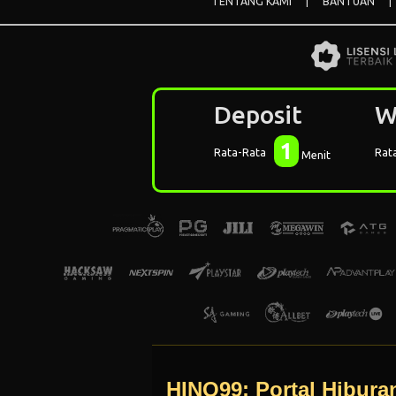
TENTANG KAMI
|
BANTUAN
|
Deposit
W
1
Rata-Rata
Rat
Menit
HINO99
: Portal Hibura