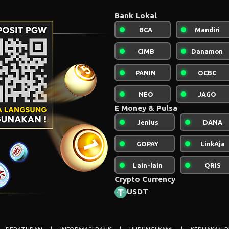
Bank Lokal
BCA
Mandiri
BNI
BRI
CIMB
Danamon
Permata
BJB
PANIN
OCBC
SUMUT
BSI
NEO
JAGO
SeaBank
DBS
E Money & Pulsa
Jenius
DANA
GOPAY
LinkAja
Lain-lain
QRIS
Crypto Currency
USDT