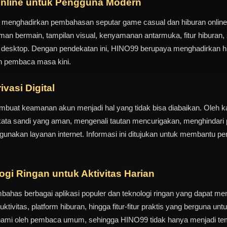
nline untuk Pengguna Modern
 menghadirkan pembahasan seputar game casual dan hiburan online 
an bermain, tampilan visual, kenyamanan antarmuka, fitur hiburan, 
desktop. Dengan pendekatan ini, HINO99 berupaya menghadirkan hibu
an pembaca masa kini.
vasi Digital
embuat keamanan akun menjadi hal yang tidak bisa diabaikan. Oleh 
kata sandi yang aman, mengenali tautan mencurigakan, menghindari pe
ggunakan layanan internet. Informasi ini ditujukan untuk membantu p
ogi Ringan untuk Aktivitas Harian
mbahas berbagai aplikasi populer dan teknologi ringan yang dapat me
duktivitas, platform hiburan, hingga fitur-fitur praktis yang berguna 
mi oleh pembaca umum, sehingga HINO99 tidak hanya menjadi tempa