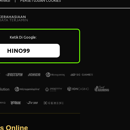
RIVASI
|
PERSETUJUAN COOKIES
Ketik Di Google:
HINO99
ps Online