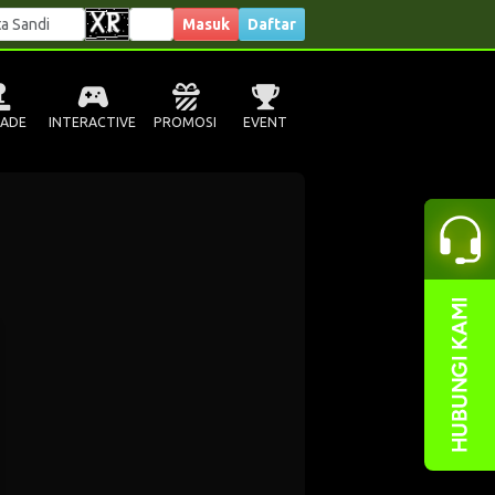
Masuk
Daftar
ADE
INTERACTIVE
PROMOSI
EVENT