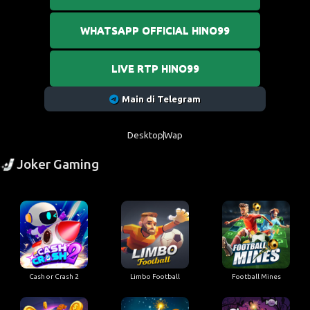
WHATSAPP OFFICIAL HINO99
LIVE RTP HINO99
Main di Telegram
Desktop
Wap
Joker Gaming
Cash or Crash 2
Limbo Football
Football Mines