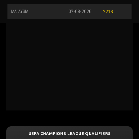
MALAYSIA
07-08-2026
7218
UEFA CHAMPIONS LEAGUE QUALIFIERS