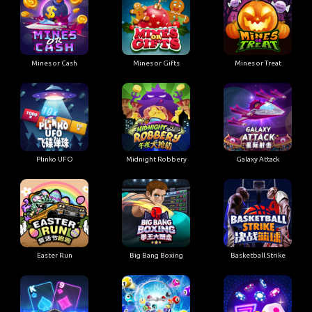
Mines or Cash
Mines or Gifts
Mines or Treat
Plinko UFO
Midnight Robbery
Galaxy Attack
Easter Run
Big Bang Boxing
Basketball Strike