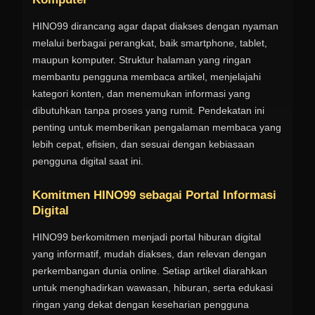
HINO99 dirancang agar dapat diakses dengan nyaman
melalui berbagai perangkat, baik smartphone, tablet,
maupun komputer. Struktur halaman yang ringan
membantu pengguna membaca artikel, menjelajahi
kategori konten, dan menemukan informasi yang
dibutuhkan tanpa proses yang rumit. Pendekatan ini
penting untuk memberikan pengalaman membaca yang
lebih cepat, efisien, dan sesuai dengan kebiasaan
pengguna digital saat ini.
Komitmen HINO99 sebagai Portal Informasi
Digital
HINO99 berkomitmen menjadi portal hiburan digital
yang informatif, mudah diakses, dan relevan dengan
perkembangan dunia online. Setiap artikel diarahkan
untuk menghadirkan wawasan, hiburan, serta edukasi
ringan yang dekat dengan keseharian pengguna