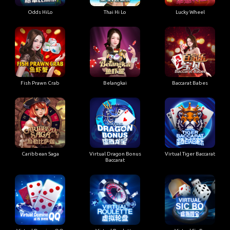
Odds HiLo
Thai Hi Lo
Lucky Wheel
Fish Prawn Crab
Belangkai
Baccarat Babes
Caribbean Saga
Virtual Dragon Bonus
Virtual Tiger Baccarat
Baccarat