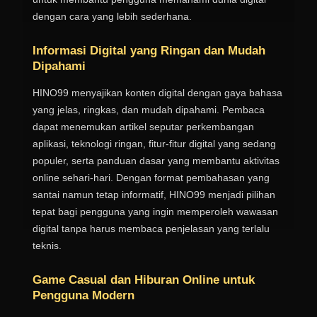
dengan cara yang lebih sederhana.
Informasi Digital yang Ringan dan Mudah
Dipahami
HINO99 menyajikan konten digital dengan gaya bahasa
yang jelas, ringkas, dan mudah dipahami. Pembaca
dapat menemukan artikel seputar perkembangan
aplikasi, teknologi ringan, fitur-fitur digital yang sedang
populer, serta panduan dasar yang membantu aktivitas
online sehari-hari. Dengan format pembahasan yang
santai namun tetap informatif, HINO99 menjadi pilihan
tepat bagi pengguna yang ingin memperoleh wawasan
digital tanpa harus membaca penjelasan yang terlalu
teknis.
Game Casual dan Hiburan Online untuk
Pengguna Modern