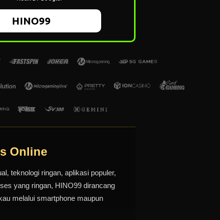
HINO99
ps Online
teknologi ringan, aplikasi populer,
kses yang ringan, HINO99 dirancang
gkau melalui smartphone maupun