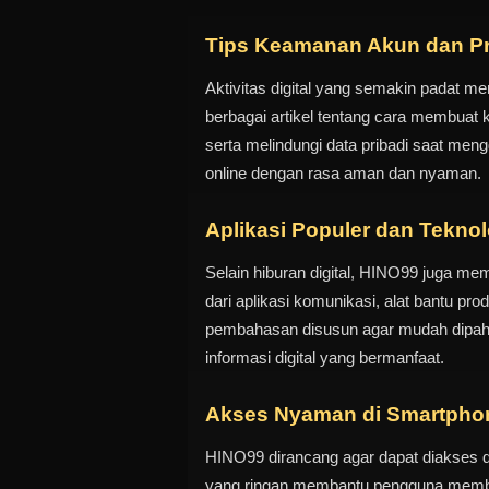
Tips Keamanan Akun dan Pri
Aktivitas digital yang semakin padat m
berbagai artikel tentang cara membuat 
serta melindungi data pribadi saat men
online dengan rasa aman dan nyaman.
Aplikasi Populer dan Teknol
Selain hiburan digital, HINO99 juga me
dari aplikasi komunikasi, alat bantu pro
pembahasan disusun agar mudah dipaha
informasi digital yang bermanfaat.
Akses Nyaman di Smartpho
HINO99 dirancang agar dapat diakses d
yang ringan membantu pengguna membaca