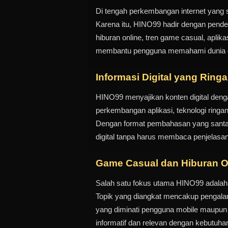
Di tengah perkembangan internet yang s
Karena itu, HINO99 hadir dengan pende
hiburan online, tren game casual, aplik
membantu pengguna memahami dunia dig
Informasi Digital yang Rin
HINO99 menyajikan konten digital deng
perkembangan aplikasi, teknologi ringan,
Dengan format pembahasan yang santai 
digital tanpa harus membaca penjelasan 
Game Casual dan Hiburan O
Salah satu fokus utama HINO99 adalah
Topik yang diangkat mencakup pengalam
yang diminati pengguna mobile maupun 
informatif dan relevan dengan kebutuh