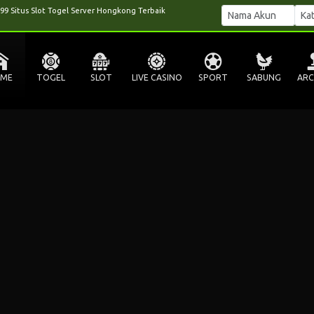
99 Situs Slot Togel Server Hongkong Terbaik
ME
TOGEL
SLOT
LIVE CASINO
SPORT
SABUNG
ARC