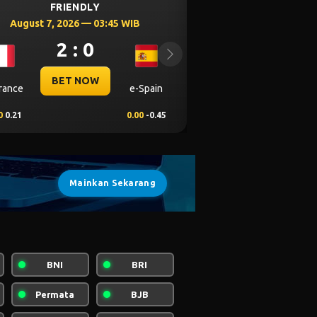
August 7, 2026 — 04:00 WIB
1 : 0
Next
BET NOW
e-
e-Valencia
hester
ited
5
0.51
-0.25
-0.75
Mainkan Sekarang
Maybank
Sinarmas
Mega
BluBCA
Superbank