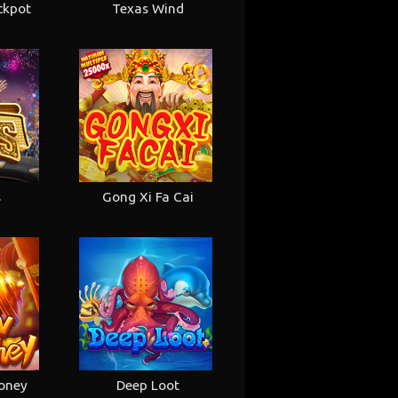
ckpot
Texas Wind
s
Gong Xi Fa Cai
oney
Deep Loot