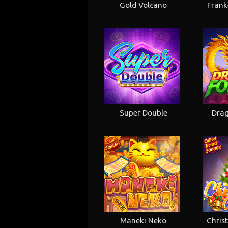
Gold Volcano
Frank
Super Double
Drag
Maneki Neko
Chris