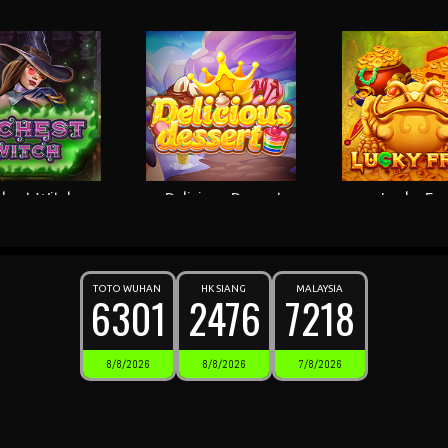
chest Witch
Delicious Dessert
Lucky Fr
TOTO WUHAN
HK SIANG
MALAYSIA
6301
2476
7218
8/8/2026
8/8/2026
7/8/2026
nting Time
Akira
Steam Pu