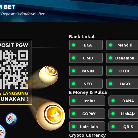
M BET
Deposit
Withdraw
Bet
Bank Lokal
NOBU
Maybank
illionaire
Lucky Clover
Lucky 77
UOB
BluBCA
E Money & Pulsa
Jenius
DANA
GOPAY
LinkAja
Safari
Alice
Happy Fru
Lain-lain
QRIS
Crypto Currency