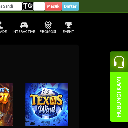
Masuk
Daftar
ADE
INTERACTIVE
PROMOSI
EVENT