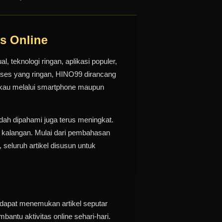
ps Online
teknologi ringan, aplikasi populer,
ts
Laplandia Train
kses yang ringan, HINO99 dirancang
gkau melalui smartphone maupun
dah dipahami juga terus meningkat.
i kalangan. Mulai dari pembahasan
 seluruh artikel disusun untuk
lisk
Wild West Girls
dapat menemukan artikel seputar
bantu aktivitas online sehari-hari.