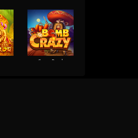
og
Crazy Bomb
nk
Good Luck - Casino
Fortunate