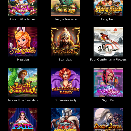
Alice in Wonderland
Jungle Treasure
Hang Tuah
Magician
Baahubali
Four Gentlemanly Flowers
Jack and the Beanstalk
Billionaire Party
Night Bar