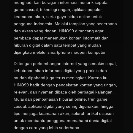
menghadirkan beragam informasi menarik seputar
game casual, teknologi ringan, aplikasi populer,
keamanan akun, serta gaya hidup online untuk
pengguna Indonesia. Melalui tampilan yang sederhana
dan akses yang ringan, HINO99 dirancang agar
pembaca dapat menemukan konten informatif dan
hiburan digital dalam satu tempat yang mudah
dijangkau melalui smartphone maupun komputer.
Di tengah perkembangan internet yang semakin cepat,
kebutuhan akan informasi digital yang praktis dan
mudah dipahami juga terus meningkat. Karena itu,
HINO99 hadir dengan pendekatan konten yang ringan,
relevan, dan nyaman dibaca oleh berbagai kalangan.
Mulai dari pembahasan hiburan online, tren game
casual, aplikasi digital yang sering digunakan, hingga
tips menjaga keamanan akun, seluruh artikel disusun
untuk membantu pengguna memahami dunia digital
dengan cara yang lebih sederhana.