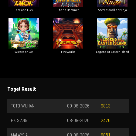
Fate and Luck
Thor's Hammer
Secret Scroll of Ninja
Wizard of Oz
Fireworks
Legend of Easter Island
Togel Result
TOTO WUHAN
09-08-2026
9813
HK SIANG
08-08-2026
2476
MALAYSIA
08-08-2026
6851